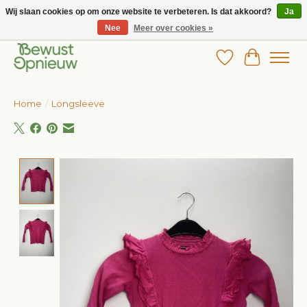
Wij slaan cookies op om onze website te verbeteren. Is dat akkoord?
Ja
Nee
Meer over cookies »
Wij bieden het grootste aanbod in betaalbare kinderkleding!
Verlanglijst
Winkelw
Home
/
Longsleeve
Product image slideshow Items