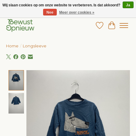
Wij slaan cookies op om onze website te verbeteren. Is dat akkoord?
Ja
Nee
Meer over cookies »
Wij bieden het grootste aanbod in betaalbare kinderkleding!
Verlanglijst
Winkelw
Home
/
Longsleeve
Product image slideshow Items