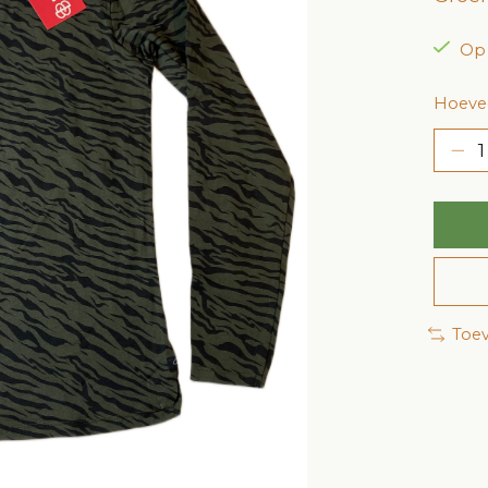
Op
Hoevee
Toev