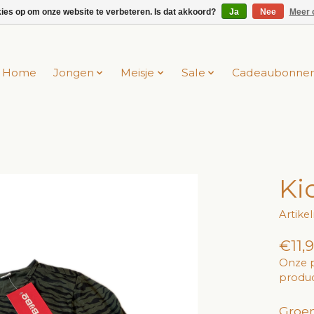
kies op om onze website te verbeteren. Is dat akkoord?
Ja
Nee
Meer 
Home
Jongen
Meisje
Sale
Cadeaubonne
Ki
Artike
€11,
Onze p
produc
Groen