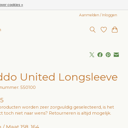
over cookies »
Aanmelden / Inloggen
n
ddo United Longsleeve
lnummer: 550100
95
roducten worden zeer zorgvuldig geselecteerd, is het
t toch niet naar wens? Retourneren is altijd mogelijk.
 / Maat 158, 164