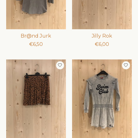
Br@nd Jurk
Jilly Rok
€6,50
€6,00