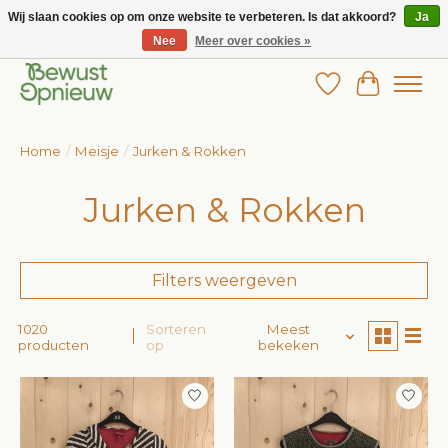
Wij slaan cookies op om onze website te verbeteren. Is dat akkoord?
Ja
Nee
Meer over cookies »
Wij bieden het grootste aanbod in betaalbare kinderkleding!
Verlanglijst
Winkelw
Home
/
Meisje
/
Jurken & Rokken
Jurken & Rokken
Filters weergeven
1020
Sorteren
Meest
producten
op
bekeken