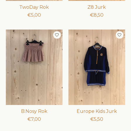
TwoDay Rok
Z8 Jurk
€5,00
€8,50
B.Nosy Rok
Europe Kids Jurk
€7,00
€5,50