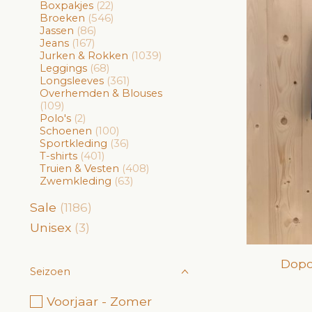
Boxpakjes
(22)
Broeken
(546)
Jassen
(86)
Jeans
(167)
Jurken & Rokken
(1039)
Leggings
(68)
Longsleeves
(361)
Overhemden & Blouses
(109)
Polo's
(2)
Schoenen
(100)
Sportkleding
(36)
T-shirts
(401)
Truien & Vesten
(408)
Zwemkleding
(63)
Sale
(1186)
Unisex
(3)
Dopo
Seizoen
Voorjaar - Zomer