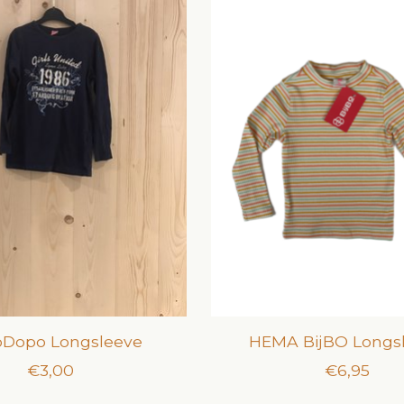
Dopo Longsleeve
HEMA BijBO Longs
€3,00
€6,95