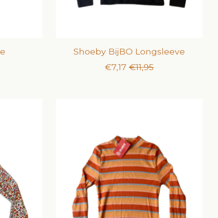
ve
Shoeby BijBO Longsleeve
€7,17
€11,95