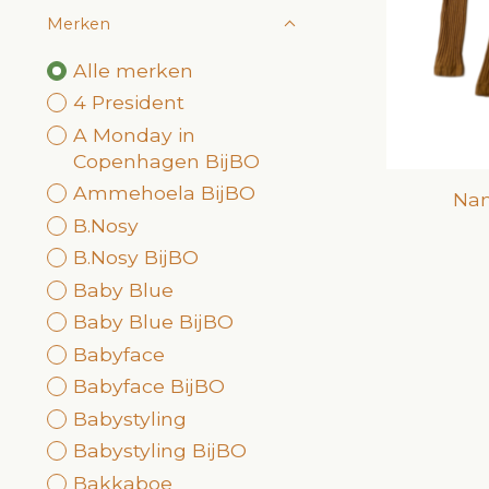
Merken
Alle merken
4 President
A Monday in
Copenhagen BijBO
Ammehoela BijBO
Nam
B.Nosy
B.Nosy BijBO
Baby Blue
Baby Blue BijBO
Babyface
Babyface BijBO
Babystyling
Babystyling BijBO
Bakkaboe