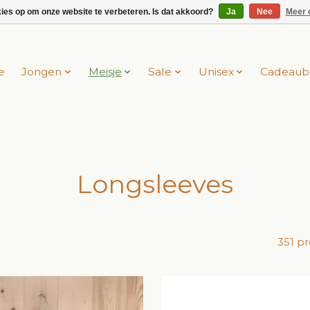
kies op om onze website te verbeteren. Is dat akkoord?
Ja
Nee
Meer 
e
Jongen
Meisje
Sale
Unisex
Cadeaub
Longsleeves
351 p