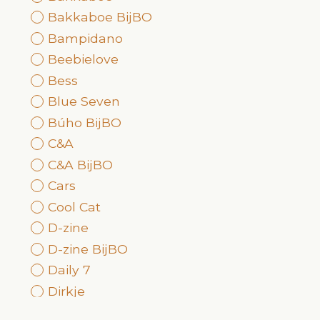
Bakkaboe BijBO
Bampidano
Beebielove
Bess
Blue Seven
Búho BijBO
C&A
C&A BijBO
Cars
Cool Cat
D-zine
D-zine BijBO
Daily 7
Dirkje
DopoDopo