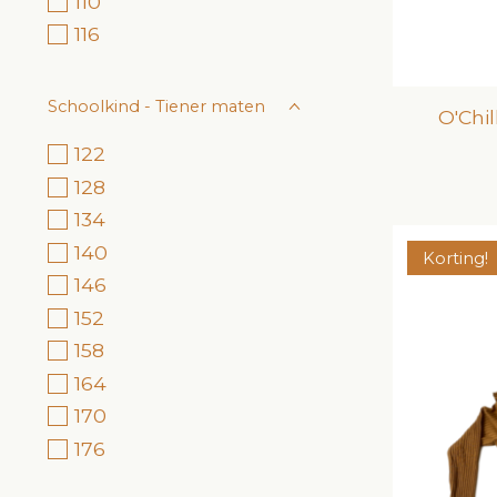
110
116
Schoolkind - Tiener maten
O'Chi
122
128
134
140
Korting!
146
152
158
164
170
176