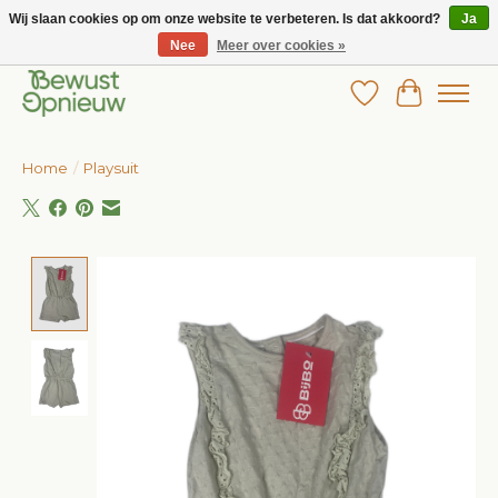
Wij slaan cookies op om onze website te verbeteren. Is dat akkoord?
Ja
Nee
Meer over cookies »
Wij bieden het grootste aanbod in betaalbare kinderkleding!
Verlanglijst
Winkelw
Home
/
Playsuit
Product image slideshow Items