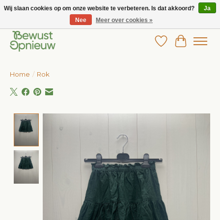
Wij slaan cookies op om onze website te verbeteren. Is dat akkoord?
Ja
Nee
Meer over cookies »
Wij bieden het grootste aanbod in betaalbare kinderkleding!
Verlanglijst
Winkelw
Home
/
Rok
Product image slideshow Items