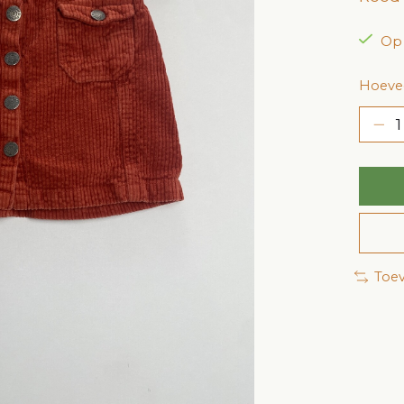
Op
Hoevee
Toev