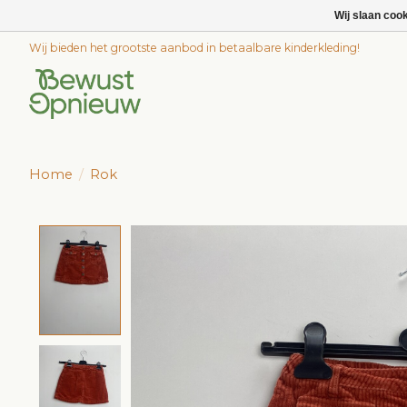
Wij slaan coo
Wij bieden het grootste aanbod in betaalbare kinderkleding!
Home
/
Rok
Product image slideshow Items