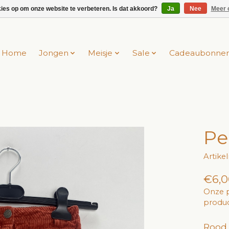
kies op om onze website te verbeteren. Is dat akkoord?
Ja
Nee
Meer 
Home
Jongen
Meisje
Sale
Cadeaubonne
Pe
Artik
€6,0
Onze p
produc
Rood 