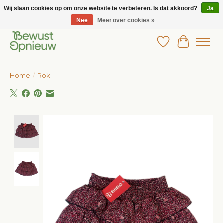
Wij slaan cookies op om onze website te verbeteren. Is dat akkoord?
Ja
Nee
Meer over cookies »
Wij bieden het grootste aanbod in betaalbare kinderkleding!
Verlanglijst
Winkelw
Home
/
Rok
Product image slideshow Items