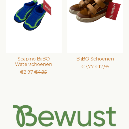
Scapino BijBO
BijBO Schoenen
Waterschoenen
€7,77
€12,95
€2,97
€4,95