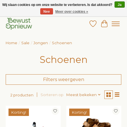
Wij slaan cookies op om onze website te verbeteren. Is dat akkoord?
Ja
Nee
Meer over cookies »
Wij bieden het grootste aanbod in betaalbare kinderkleding!
Verlanglijst
Winkelw
Home
/
Sale
/
Jongen
/
Schoenen
Schoenen
Filters weergeven
Sorteren op
Meest bekeken
2 producten
Korting!
Korting!