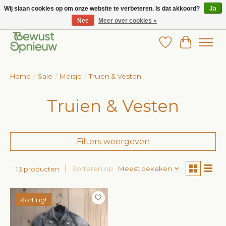
Wij slaan cookies op om onze website te verbeteren. Is dat akkoord?
Ja
Nee
Meer over cookies »
Wij bieden het grootste aanbod in betaalbare kinderkleding!
Verlanglijst
Winkelw
Home
/
Sale
/
Meisje
/
Truien & Vesten
Truien & Vesten
Filters weergeven
Sorteren op
Meest bekeken
13 producten
Korting!