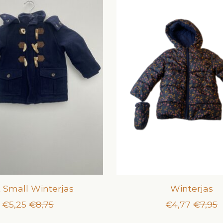
t Small Winterjas
Winterjas
€5,25
€8,75
€4,77
€7,95