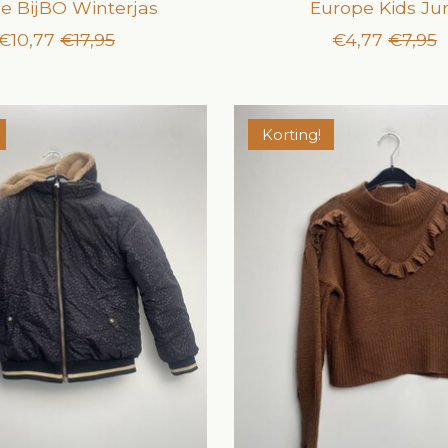
ne BijBO Winterjas
Europe Kids Ju
€10,77
€17,95
€4,77
€7,95
Korting!