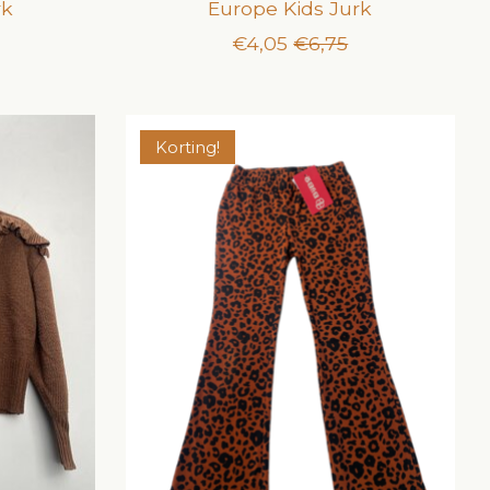
rk
Europe Kids Jurk
€4,05
€6,75
Korting!