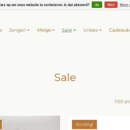
kies op om onze website te verbeteren. Is dat akkoord?
Ja
Nee
Meer 
e
Jongen
Meisje
Sale
Unisex
Cadeaub
Sale
1150 p
Korting!