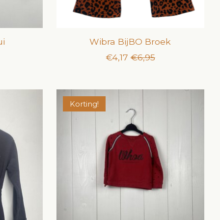
ui
Wibra BijBO Broek
€4,17
€6,95
Korting!