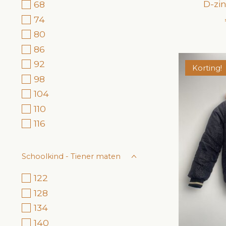
D-zi
68
74
80
86
92
Korting!
98
104
110
116
Schoolkind - Tiener maten
122
128
134
140