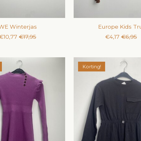
WE Winterjas
Europe Kids Tr
€10,77
€17,95
€4,17
€6,95
Korting!