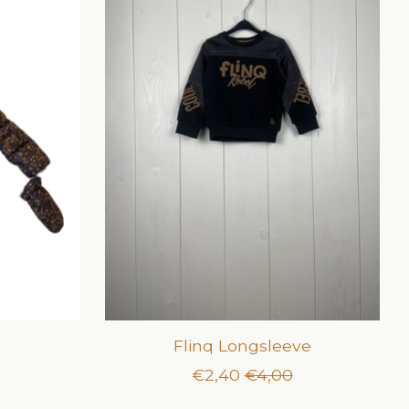
Flinq Longsleeve
€2,40
€4,00