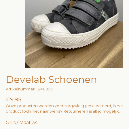
Develab Schoenen
Artikelnummer: 1840093
€9,95
Onze producten worden zeer zorgvuldig geselecteerd, is het
product toch niet naar wens? Retourneren is altijd mogelijk.
Grijs / Maat 34