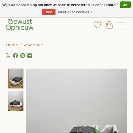
Wij slaan cookies op om onze website te verbeteren. Is dat akkoord?
Ja
Nee
Meer over cookies »
Wij bieden het grootste aanbod in betaalbare kinderkleding!
Verlanglijst
Winkelw
Home
/
Schoenen
Product image slideshow Items