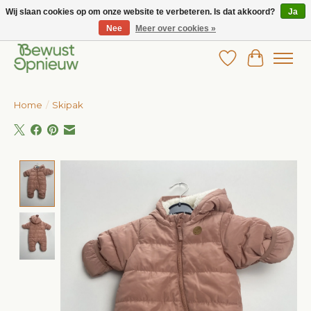
Wij slaan cookies op om onze website te verbeteren. Is dat akkoord?
Ja
Nee
Meer over cookies »
Wij bieden het grootste aanbod in betaalbare kinderkleding!
Verlanglijst
Winkelw
Home
/
Skipak
Product image slideshow Items