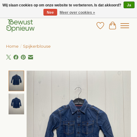
Wij slaan cookies op om onze website te verbeteren. Is dat akkoord?
Ja
Nee
Meer over cookies »
Wij bieden het grootste aanbod in betaalbare kinderkleding!
Verlanglijst
Winkelw
Home
/
Spijkerblouse
Product image slideshow Items