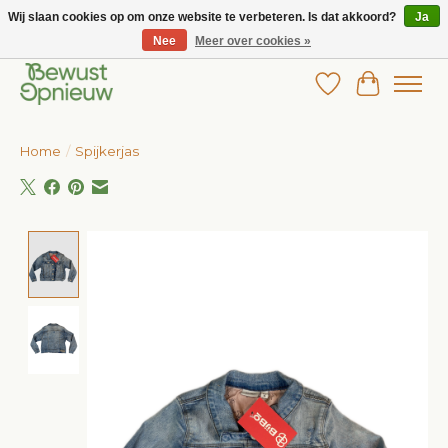
Wij slaan cookies op om onze website te verbeteren. Is dat akkoord?
Ja
Nee
Meer over cookies »
Wij bieden het grootste aanbod in betaalbare kinderkleding!
Verlanglijst
Winkelw
Home
/
Spijkerjas
Product image slideshow Items