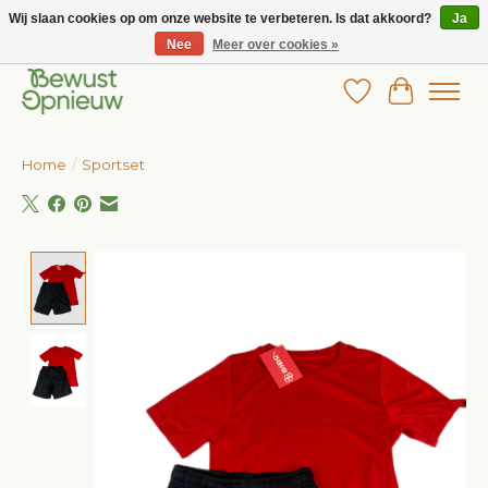
Wij slaan cookies op om onze website te verbeteren. Is dat akkoord?
Ja
Nee
Meer over cookies »
Wij bieden het grootste aanbod in betaalbare kinderkleding!
Verlanglijst
Winkelw
Home
/
Sportset
Product image slideshow Items