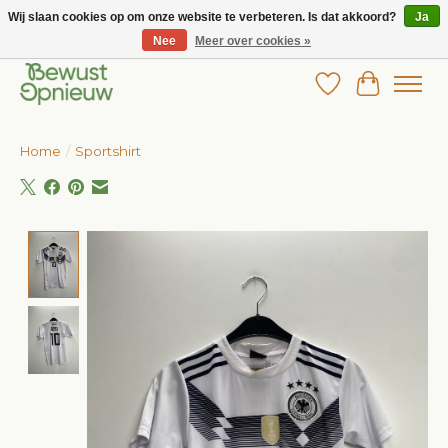
Wij slaan cookies op om onze website te verbeteren. Is dat akkoord?
Ja
Nee
Meer over cookies »
Wij bieden het grootste aanbod in betaalbare kinderkleding!
Verlanglijst
Winkelw
Home
/
Sportshirt
Product image slideshow Items