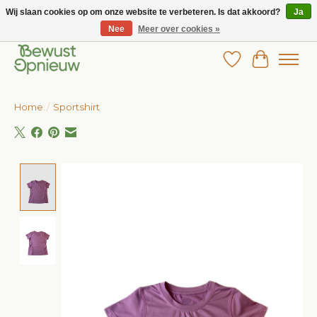
Wij slaan cookies op om onze website te verbeteren. Is dat akkoord?
Ja
Nee
Meer over cookies »
Wij bieden het grootste aanbod in betaalbare kinderkleding!
Verlanglijst
Winkelw
Home
/
Sportshirt
Product image slideshow Items