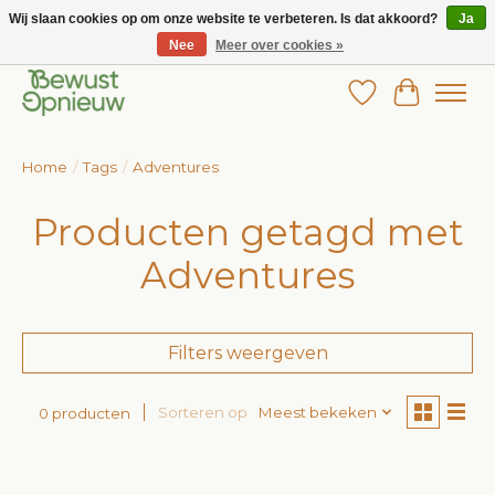
Wij slaan cookies op om onze website te verbeteren. Is dat akkoord?
Ja
Nee
Meer over cookies »
Wij bieden het grootste aanbod in betaalbare kinderkleding!
Verlanglijst
Winkelw
Home
/
Tags
/
Adventures
Producten getagd met
Adventures
Filters weergeven
Sorteren op
Meest bekeken
0 producten