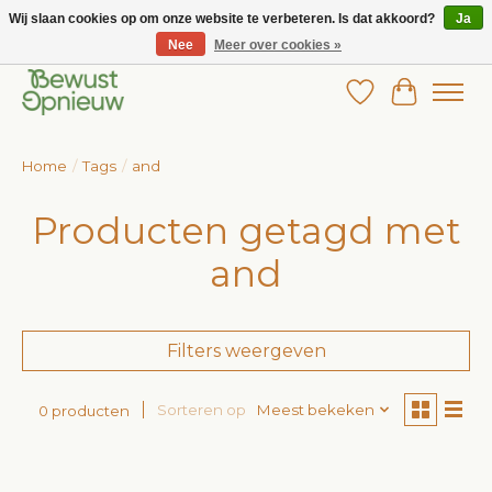
Wij slaan cookies op om onze website te verbeteren. Is dat akkoord?
Ja
Nee
Meer over cookies »
Wij bieden het grootste aanbod in betaalbare kinderkleding!
Verlanglijst
Winkelw
Home
/
Tags
/
and
Producten getagd met
and
Filters weergeven
Sorteren op
Meest bekeken
0 producten