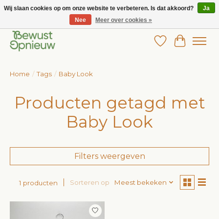
Wij slaan cookies op om onze website te verbeteren. Is dat akkoord?
Ja
Nee
Meer over cookies »
Wij bieden het grootste aanbod in betaalbare kinderkleding!
Verlanglijst
Winkelw
Home
/
Tags
/
Baby Look
Producten getagd met
Baby Look
Filters weergeven
Sorteren op
Meest bekeken
1 producten