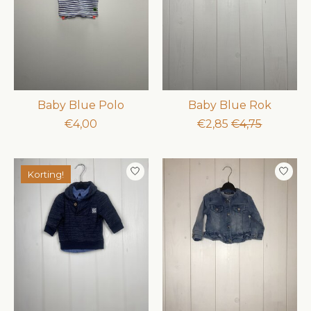
Baby Blue Polo
Baby Blue Rok
€4,00
€2,85
€4,75
Korting!