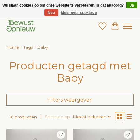
Wij slaan cookies op om onze website te verbeteren. Is dat akkoord?
Ja
Nee
Meer over cookies »
Wij bieden het grootste aanbod in betaalbare kinderkleding!
Verlanglijst
Winkelw
Home
/
Tags
/
Baby
Producten getagd met
Baby
Filters weergeven
Sorteren op
Meest bekeken
10 producten