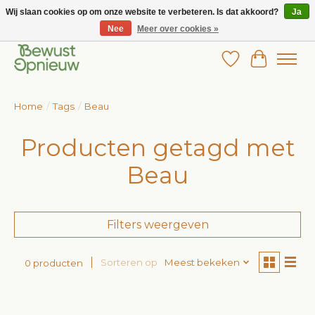
Wij slaan cookies op om onze website te verbeteren. Is dat akkoord?
Ja
Nee
Meer over cookies »
Wij bieden het grootste aanbod in betaalbare kinderkleding!
Verlanglijst
Winkelw
Home
/
Tags
/
Beau
Producten getagd met
Beau
Filters weergeven
Sorteren op
Meest bekeken
0 producten