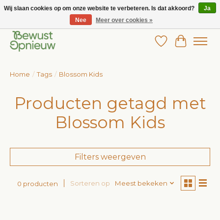
Wij slaan cookies op om onze website te verbeteren. Is dat akkoord?
Ja
Nee
Meer over cookies »
Wij bieden het grootste aanbod in betaalbare kinderkleding!
Verlanglijst
Winkelw
Home
/
Tags
/
Blossom Kids
Producten getagd met
Blossom Kids
Filters weergeven
Sorteren op
Meest bekeken
0 producten