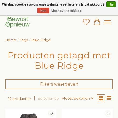
Wij slaan cookies op om onze website te verbeteren. Is dat akkoord?
Ja
Nee
Meer over cookies »
Wij bieden het grootste aanbod in betaalbare kinderkleding!
Verlanglijst
Winkelw
Home
/
Tags
/
Blue Ridge
Producten getagd met
Blue Ridge
Filters weergeven
Sorteren op
Meest bekeken
12 producten