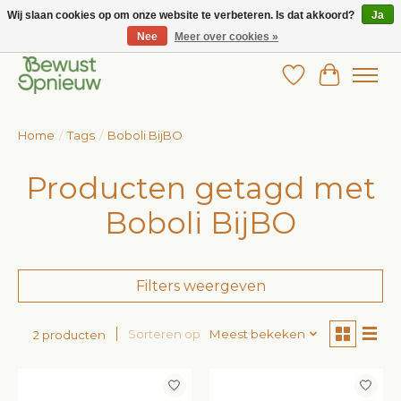
Wij slaan cookies op om onze website te verbeteren. Is dat akkoord?
Ja
Nee
Meer over cookies »
Wij bieden het grootste aanbod in betaalbare kinderkleding!
Verlanglijst
Winkelw
Home
/
Tags
/
Boboli BijBO
Producten getagd met
Boboli BijBO
Filters weergeven
Sorteren op
Meest bekeken
2 producten