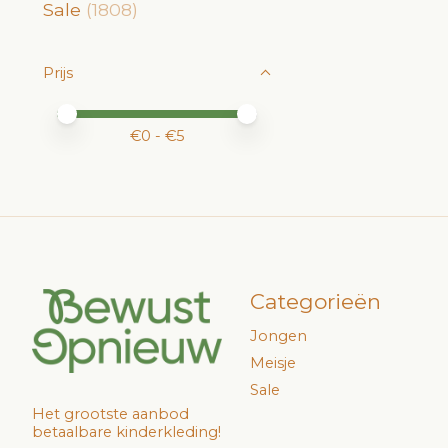
Sale
(1808)
Prijs
Minimale prijswaarde
Price maximum value
€
0
- €
5
Categorieën
Jongen
Meisje
Sale
Het grootste aanbod
betaalbare kinderkleding!