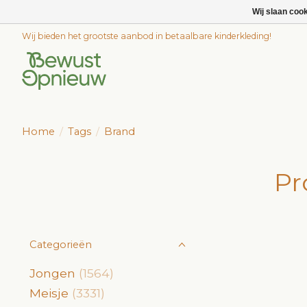
Wij slaan coo
Wij bieden het grootste aanbod in betaalbare kinderkleding!
Home
/
Tags
/
Brand
Pr
Categorieën
Jongen
(1564)
Meisje
(3331)