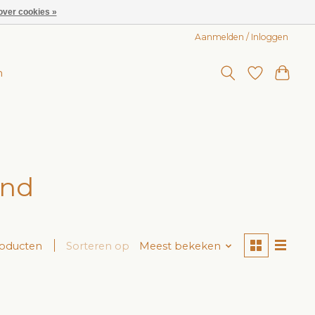
over cookies »
Aanmelden / Inloggen
n
and
roducten
Sorteren op
Meest bekeken