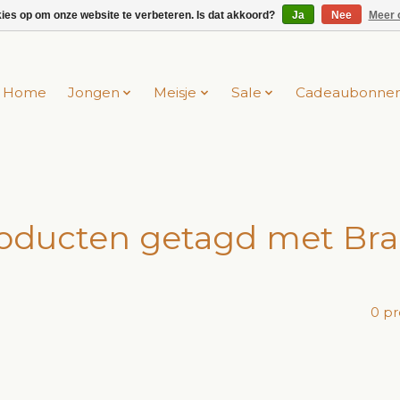
kies op om onze website te verbeteren. Is dat akkoord?
Ja
Nee
Meer 
Home
Jongen
Meisje
Sale
Cadeaubonne
oducten getagd met Br
0 p