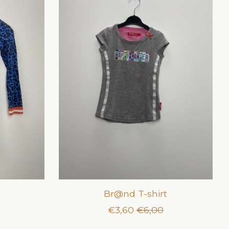
Br@nd T-shirt
€3,60
€6,00