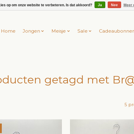
kies op om onze website te verbeteren. Is dat akkoord?
Ja
Nee
Meer 
Home
Jongen
Meisje
Sale
Cadeaubonne
oducten getagd met Br
5 p