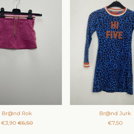
Br@nd Rok
Br@nd Jurk
€3,90
€6,50
€7,50