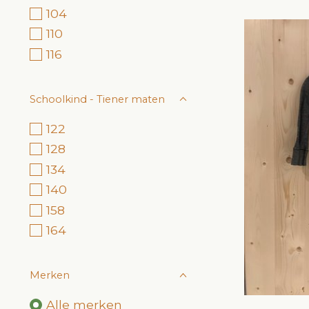
104
110
116
Schoolkind - Tiener maten
122
128
134
140
158
164
Merken
Alle merken