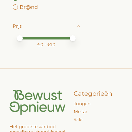
Br@nd
Prijs
Minimale prijswaarde
Price maximum value
€
0
- €
10
Categorieën
Jongen
Meisje
Sale
Het grootste aanbod
betaalbare kinderkleding!