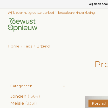
Wij slaan coo
Wij bieden het grootste aanbod in betaalbare kinderkleding!
Home
/
Tags
/
Br@nd
Pr
Categorieën
Jongen
(1564)
Meisje
(3331)
Korting!