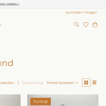
over cookies »
Aanmelden / Inloggen
n
@nd
roducten
Sorteren op
Meest bekeken
Korting!