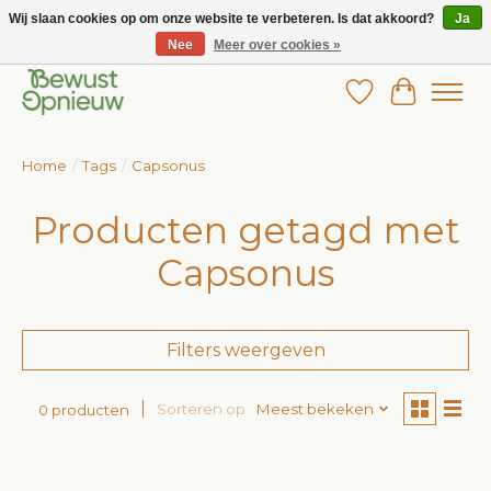
Wij slaan cookies op om onze website te verbeteren. Is dat akkoord?
Ja
Nee
Meer over cookies »
Wij bieden het grootste aanbod in betaalbare kinderkleding!
Verlanglijst
Winkelw
Home
/
Tags
/
Capsonus
Producten getagd met
Capsonus
Filters weergeven
Sorteren op
Meest bekeken
0 producten