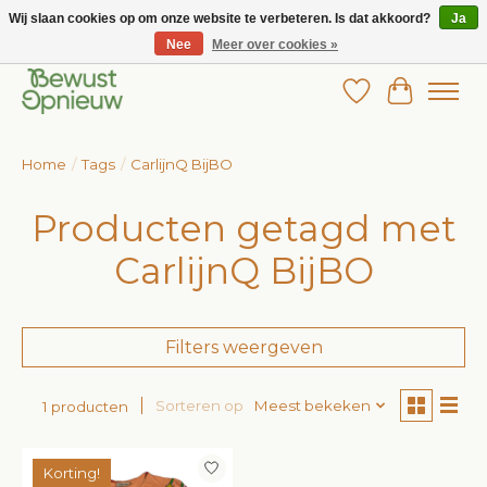
Wij slaan cookies op om onze website te verbeteren. Is dat akkoord?
Ja
Nee
Meer over cookies »
Wij bieden het grootste aanbod in betaalbare kinderkleding!
Verlanglijst
Winkelw
Home
/
Tags
/
CarlijnQ BijBO
Producten getagd met
CarlijnQ BijBO
Filters weergeven
Sorteren op
Meest bekeken
1 producten
Korting!