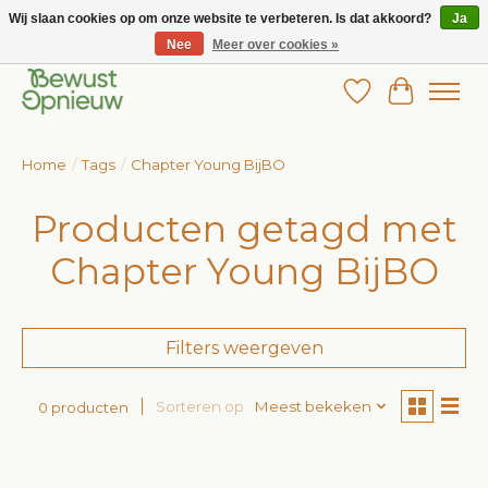
Wij slaan cookies op om onze website te verbeteren. Is dat akkoord?
Ja
Nee
Meer over cookies »
Wij bieden het grootste aanbod in betaalbare kinderkleding!
Verlanglijst
Winkelw
Home
/
Tags
/
Chapter Young BijBO
Producten getagd met
Chapter Young BijBO
Filters weergeven
Sorteren op
Meest bekeken
0 producten