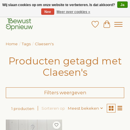
Wij slaan cookies op om onze website te verbeteren. Is dat akkoord?
Ja
Nee
Meer over cookies »
Wij bieden het grootste aanbod in betaalbare kinderkleding!
Verlanglijst
Winkelw
Home
/
Tags
/
Claesen's
Producten getagd met
Claesen's
Filters weergeven
Sorteren op
Meest bekeken
1 producten