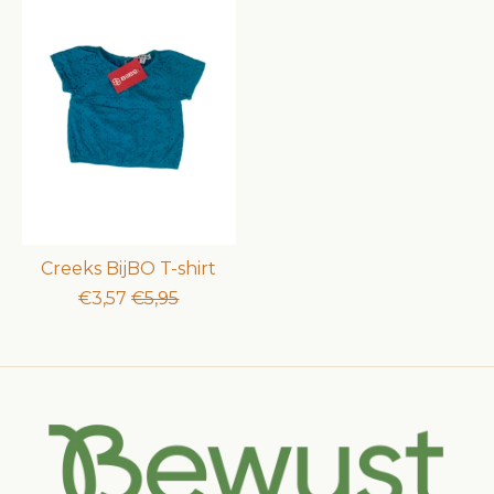
Creeks BijBO T-shirt
€3,57
€5,95