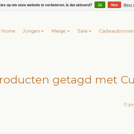
kies op om onze website te verbeteren. Is dat akkoord?
Ja
Nee
Meer 
Home
Jongen
Meisje
Sale
Cadeaubonne
roducten getagd met C
0 p