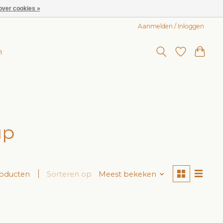
over cookies »
Aanmelden / Inloggen
n
up
roducten
Sorteren op
Meest bekeken