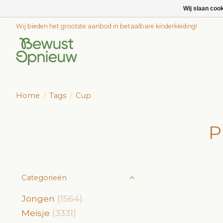
Wij slaan coo
Wij bieden het grootste aanbod in betaalbare kinderkleding!
Home
/
Tags
/
Cup
P
Categorieën
Jongen
(1564)
Meisje
(3331)