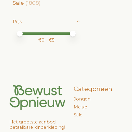
Sale
(1808)
Prijs
Minimale prijswaarde
Price maximum value
€
0
- €
5
Categorieën
Jongen
Meisje
Sale
Het grootste aanbod
betaalbare kinderkleding!