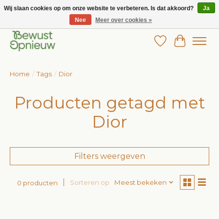
Wij slaan cookies op om onze website te verbeteren. Is dat akkoord?
Ja
Nee
Meer over cookies »
Wij bieden het grootste aanbod in betaalbare kinderkleding!
Verlanglijst
Winkelw
Home
/
Tags
/
Dior
Producten getagd met
Dior
Filters weergeven
Sorteren op
Meest bekeken
0 producten