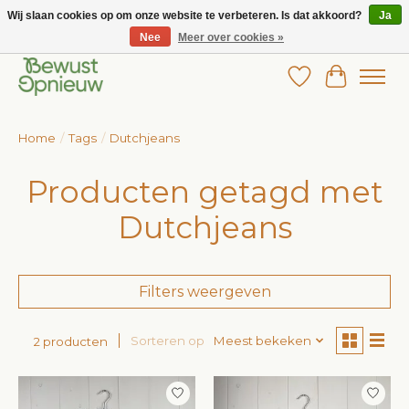
Wij slaan cookies op om onze website te verbeteren. Is dat akkoord?
Ja
Nee
Meer over cookies »
Wij bieden het grootste aanbod in betaalbare kinderkleding!
Verlanglijst
Winkelw
Home
/
Tags
/
Dutchjeans
Producten getagd met
Dutchjeans
Filters weergeven
Sorteren op
Meest bekeken
2 producten