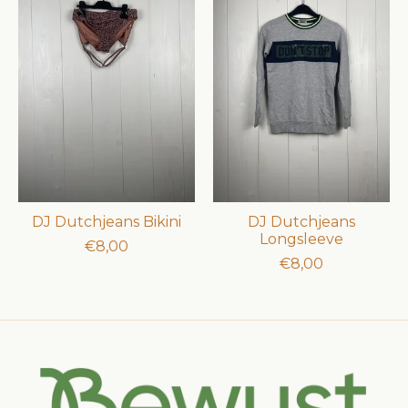
DJ Dutchjeans Bikini
DJ Dutchjeans
Longsleeve
€8,00
€8,00