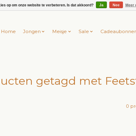
kies op om onze website te verbeteren. Is dat akkoord?
Ja
Nee
Meer 
Home
Jongen
Meisje
Sale
Cadeaubonne
ucten getagd met Feets
0 p