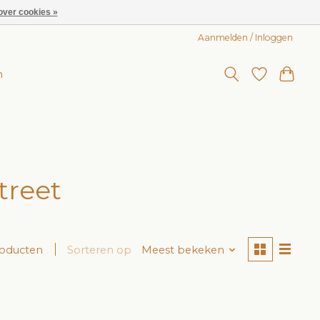
over cookies »
Aanmelden / Inloggen
n
treet
roducten
Sorteren op
Meest bekeken