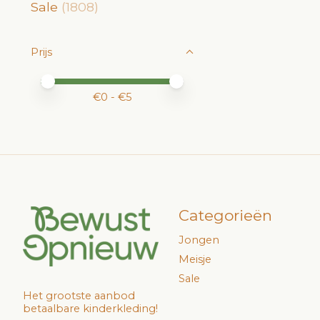
Sale
(1808)
Prijs
Minimale prijswaarde
Price maximum value
€
0
- €
5
Categorieën
Jongen
Meisje
Sale
Het grootste aanbod
betaalbare kinderkleding!