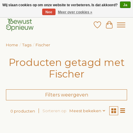
Wij slaan cookies op om onze website te verbeteren. Is dat akkoord?
Ja
Nee
Meer over cookies »
Wij bieden het grootste aanbod in betaalbare kinderkleding!
Verlanglijst
Winkelw
Home
/
Tags
/
Fischer
Producten getagd met
Fischer
Filters weergeven
Sorteren op
Meest bekeken
0 producten