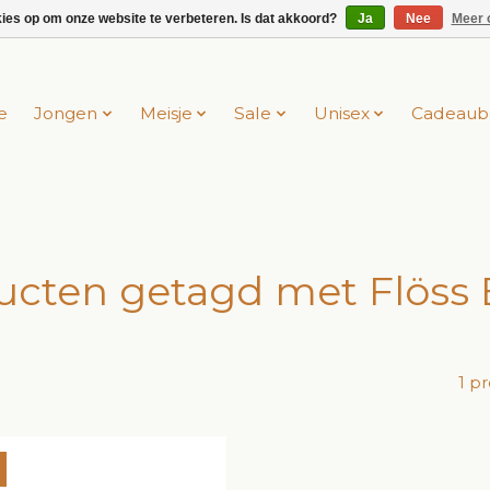
kies op om onze website te verbeteren. Is dat akkoord?
Ja
Nee
Meer 
e
Jongen
Meisje
Sale
Unisex
Cadeaub
ucten getagd met Flöss 
1 p