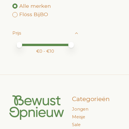
Alle merken
Flöss BijBO
Prijs
Minimale prijswaarde
Price maximum value
€
0
- €
10
Categorieën
Jongen
Meisje
Sale