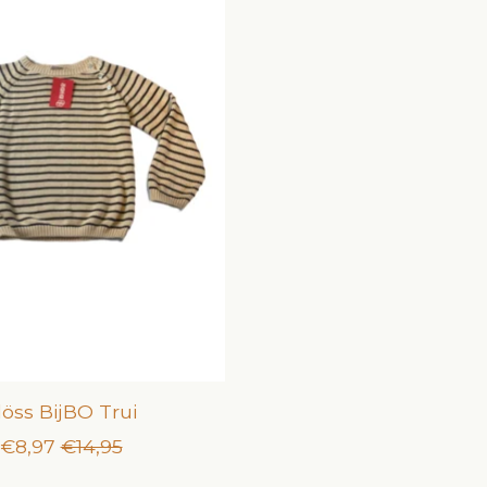
löss BijBO Trui
€8,97
€14,95