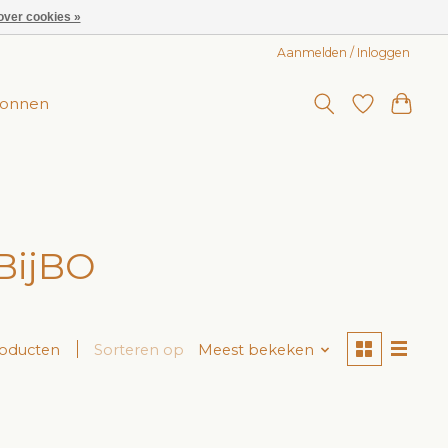
over cookies »
Aanmelden / Inloggen
onnen
BijBO
roducten
Sorteren op
Meest bekeken