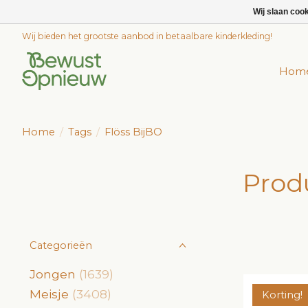
Wij slaan coo
Wij bieden het grootste aanbod in betaalbare kinderkleding!
Hom
Home
/
Tags
/
Flöss BijBO
Prod
Categorieën
Jongen
(1639)
Meisje
(3408)
Korting!