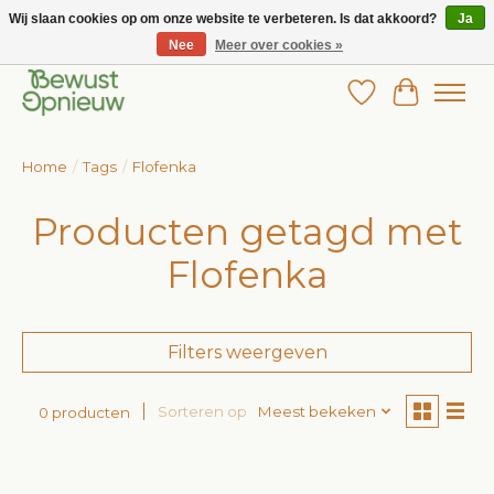
Wij slaan cookies op om onze website te verbeteren. Is dat akkoord?
Ja
Nee
Meer over cookies »
Wij bieden het grootste aanbod in betaalbare kinderkleding!
Verlanglijst
Winkelw
Home
/
Tags
/
Flofenka
Producten getagd met
Flofenka
Filters weergeven
Sorteren op
Meest bekeken
0 producten