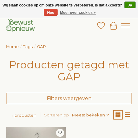
Wij slaan cookies op om onze website te verbeteren. Is dat akkoord?
Ja
Nee
Meer over cookies »
Wij bieden het grootste aanbod in betaalbare kinderkleding!
Verlanglijst
Winkelw
Home
/
Tags
/
GAP
Producten getagd met
GAP
Filters weergeven
Sorteren op
Meest bekeken
1 producten