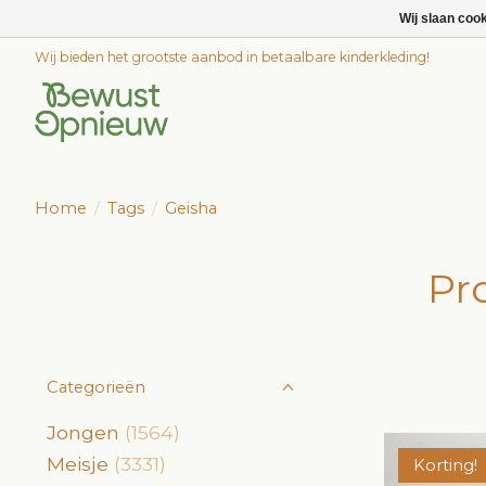
Wij slaan coo
Wij bieden het grootste aanbod in betaalbare kinderkleding!
Home
/
Tags
/
Geisha
Pr
Categorieën
Jongen
(1564)
Meisje
(3331)
Korting!