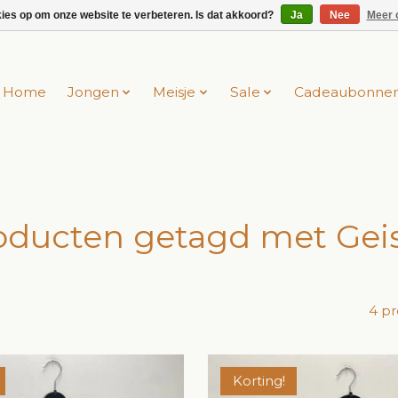
kies op om onze website te verbeteren. Is dat akkoord?
Ja
Nee
Meer 
Home
Jongen
Meisje
Sale
Cadeaubonne
oducten getagd met Gei
4 p
Korting!