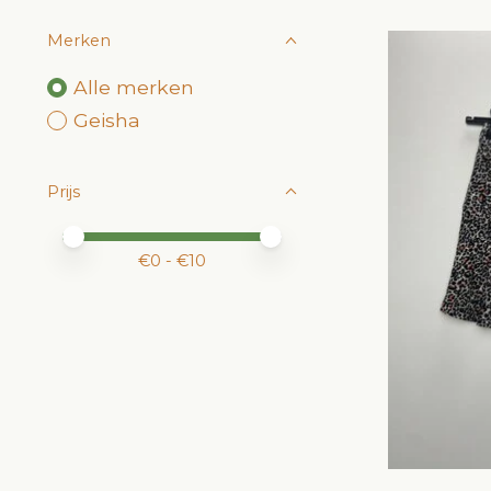
Merken
Alle merken
Geisha
Prijs
Minimale prijswaarde
Price maximum value
€
0
- €
10