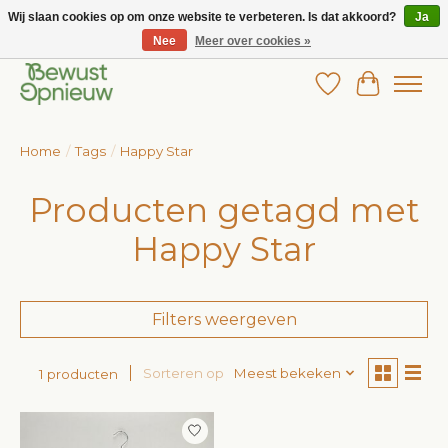
Wij slaan cookies op om onze website te verbeteren. Is dat akkoord?
Ja
Nee
Meer over cookies »
Wij bieden het grootste aanbod in betaalbare kinderkleding!
Verlanglijst
Winkelw
Home
/
Tags
/
Happy Star
Producten getagd met
Happy Star
Filters weergeven
Sorteren op
Meest bekeken
1 producten