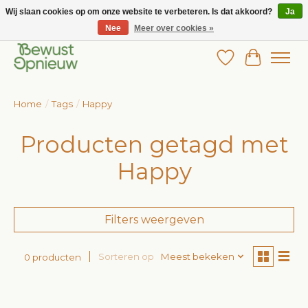
Wij slaan cookies op om onze website te verbeteren. Is dat akkoord?
Ja
Nee
Meer over cookies »
Wij bieden het grootste aanbod in betaalbare kinderkleding!
Verlanglijst
Winkelw
Home
/
Tags
/
Happy
Producten getagd met
Happy
Filters weergeven
Sorteren op
Meest bekeken
0 producten