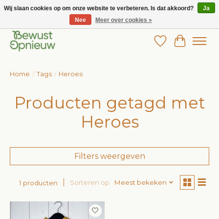
Wij slaan cookies op om onze website te verbeteren. Is dat akkoord?
Ja
Nee
Meer over cookies »
Wij bieden het grootste aanbod in betaalbare kinderkleding!
Verlanglijst
Winkelw
Home
/
Tags
/
Heroes
Producten getagd met
Heroes
Filters weergeven
Sorteren op
Meest bekeken
1 producten