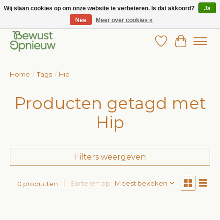
Wij slaan cookies op om onze website te verbeteren. Is dat akkoord?
Ja
Nee
Meer over cookies »
Wij bieden het grootste aanbod in betaalbare kinderkleding!
Verlanglijst
Winkelw
Home
/
Tags
/
Hip
Producten getagd met
Hip
Filters weergeven
Sorteren op
Meest bekeken
0 producten