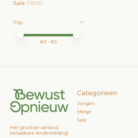
Sale
(1808)
Prijs
Minimale prijswaarde
Price maximum value
€
0
- €
5
Categorieën
Jongen
Meisje
Sale
Het grootste aanbod
betaalbare kinderkleding!