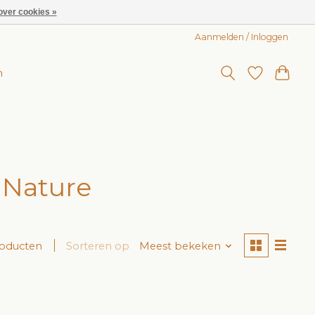
over cookies »
Aanmelden / Inloggen
n
 Nature
roducten
Sorteren op
Meest bekeken