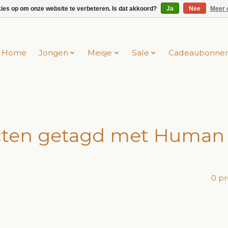
kies op om onze website te verbeteren. Is dat akkoord?
Ja
Nee
Meer 
Home
Jongen
Meisje
Sale
Cadeaubonne
ten getagd met Human
0 p