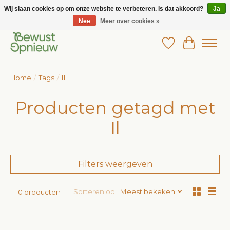
Wij slaan cookies op om onze website te verbeteren. Is dat akkoord?
Ja
Nee
Meer over cookies »
Wij bieden het grootste aanbod in betaalbare kinderkleding!
Verlanglijst
Winkelw
Home
/
Tags
/
Il
Producten getagd met
Il
Filters weergeven
Sorteren op
Meest bekeken
0 producten