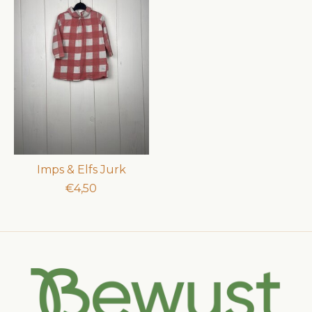
Imps & Elfs Jurk
€4,50