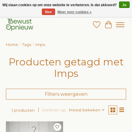
Wij slaan cookies op om onze website te verbeteren. Is dat akkoord?
Ja
Nee
Meer over cookies »
Wij bieden het grootste aanbod in betaalbare kinderkleding!
Verlanglijst
Winkelw
Home
/
Tags
/
Imps
Producten getagd met
Imps
Filters weergeven
Sorteren op
Meest bekeken
1 producten